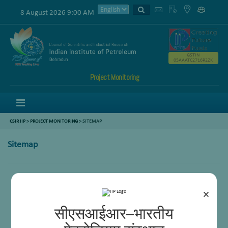
8 August 2026 9:00 AM
GSTIN
05AAATC2716R2ZK
Project Monitoring
Menu
CSIR IIP
>
PROJECT MONITORING
> SITEMAP
Sitemap
×
सीएसआईआर–भारतीय