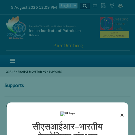
9 August 2026 12:09 PM
GSTIN
05AAATC2716R2ZK
Project Monitoring
Menu
CSIR IIP
>
PROJECT MONITORING
> SUPPORTS
Supports
Content not availabe
×
सीएसआईआर–भारतीय