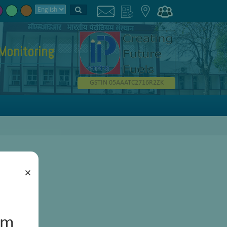
Monitoring
GSTIN 05AAATC2716R2ZK
×
um