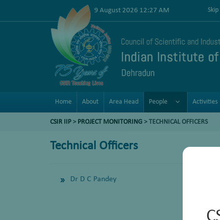
9 August 2026 12:27 AM
Skip
Home
About
Area Head
People
Activities
CSIR IIP
>
PROJECT MONITORING
> TECHNICAL OFFICERS
Technical Officers
Dr D C Pandey
C