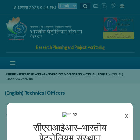
8 अगस्त 2026 9:16 PM
GSTIN
05AAATC2716R2ZK
Research Planning and Project Monitoring
Menu
CSIR IIP
>
RESEARCH PLANNING AND PROJECT MONITORING
>
(ENGLISH) PEOPLE
> (ENGLISH)
TECHNICAL OFFICERS
(English) Technical Officers
×
Content not available.
सीएसआईआर–भारतीय
पेट्रोलियम संस्थान