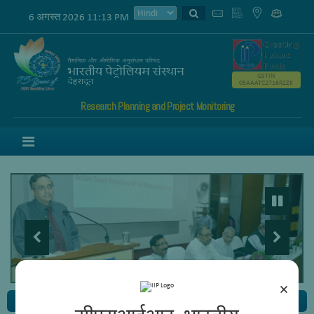
6 अगस्त 2026 11:13 PM
GSTIN
05AAATC2716R2ZK
Research Planning and Project Monitoring
Menu
×
Business Development