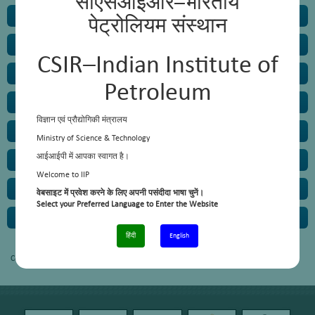
सीएसआईआर–भारतीय
Training
पेट्रोलियम संस्थान
Engineering Services Division
CSIR–Indian Institute of
Skill Development
Petroleum
Sophisticated Instrumentation Facilities
विज्ञान एवं प्रौद्योगिकी मंत्रालय
CSIR-HARIT
Ministry of Science & Technology
आईआईपी में आपका स्वागत है।
AcSIR@IIP
Welcome to IIP
Eco Campus Initiative
वेबसाइट में प्रवेश करने के लिए अपनी पसंदीदा भाषा चुनें।
Select your Preferred Language to Enter the Website
Knowledge Resource Centre
हिंदी
English
Content not available.