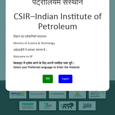
पेट्रोलियम संस्थान
2.
Dr
Principal
2525726
gaurav.gupta@csir.res.in
Gaurav
Scientist
Gupta
CSIR–Indian Institute of
3.
Sh. Anil
Senior
2525731
anil.kumar02@csir.res.in
Kumar
Technician I
Petroleum
4.
Sh. N K
Senior
2525731
narinder.rawat@csir.res.in
Rawat
Technician I
5.
Sh.
Senior
2525731
rajender.kumar@csir.res.in
विज्ञान एवं प्रौद्योगिकी मंत्रालय
Rajender
Stenographer
Kumar
Ministry of Science & Technology
6.
Sh.
Technician I
2525731
prashant.jangid@csir.res.in
आईआईपी में आपका स्वागत है।
Prashant
Kumar
Welcome to IIP
Jangid
वेबसाइट में प्रवेश करने के लिए अपनी पसंदीदा भाषा चुनें।
7.
Sh. Jai
Lab Assistant
2525731
Jai.prakash@csir.res.in
Prakash
Select your Preferred Language to Enter the Website
हिंदी
English