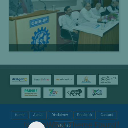
Home
About
Disclaimer
Feedback
Contact
No wpWBot Theme Found!
Sitemap