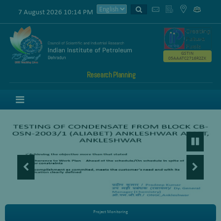
7 August 2026 10:14 PM
GSTIN
05AAATC2716R2ZK
Research Planning
Menu
Project Monitoring