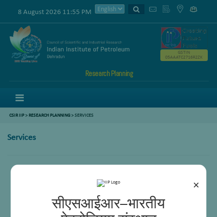
8 August 2026 11:55 PM
GSTIN
05AAATC2716R2ZK
Research Planning
Menu
CSIR IIP
>
RESEARCH PLANNING
> SERVICES
Services
×
सीएसआईआर–भारतीय