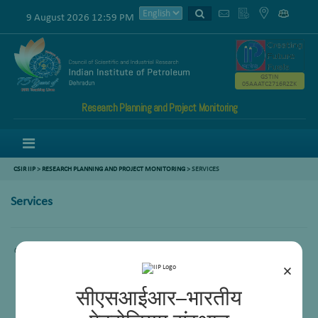
9 August 2026 12:59 PM
GSTIN
05AAATC2716R2ZK
Research Planning and Project Monitoring
Menu
CSIR IIP
>
RESEARCH PLANNING AND PROJECT MONITORING
> SERVICES
Services
Content not available.
×
सीएसआईआर–भारतीय