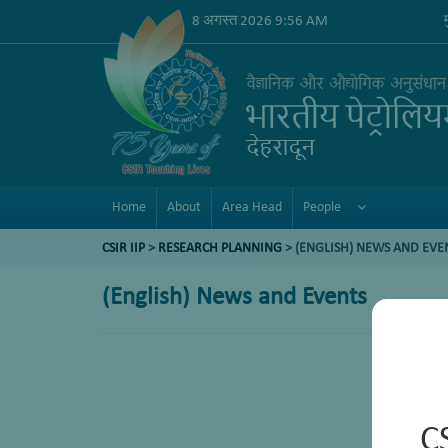
8 अगस्त 2026 9:56 AM
Home
About
Area Head
People
CSIR IIP
>
RESEARCH PLANNING
> (ENGLISH) NEWS AND EVE
(English) News and Events
C