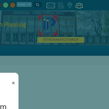
h Planning
GSTIN 05AAATC2716R2ZK
×
um