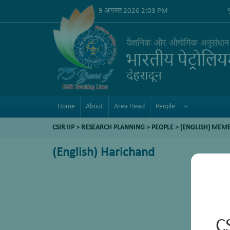
9 अगस्त 2026 2:03 PM
Home
About
Area Head
People
CSIR IIP
>
RESEARCH PLANNING
>
PEOPLE
>
(ENGLISH) MEM
(English) Harichand
C