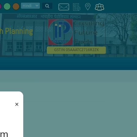
h Planning
GSTIN 05AAATC2716R2ZK
×
um