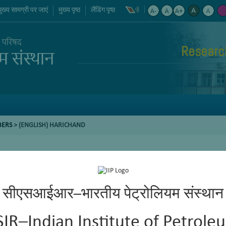
मुख्य सामग्री पर जाएं
मुख्य पृष्ठ
लैंडिंग पृष्ठ
Researc
BERS
> (ENGLISH) HARICHAND
सीएसआईआर–भारतीय पेट्रोलियम संस्थान
SIR–Indian Institute of Petrole