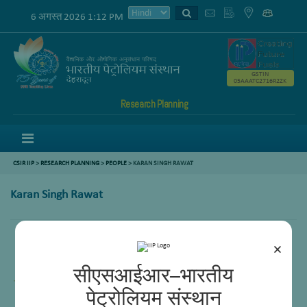
6 अगस्त 2026 1:12 PM
GSTIN
05AAATC2716R2ZK
Research Planning
Menu
CSIR IIP
>
RESEARCH PLANNING
>
PEOPLE
> KARAN SINGH RAWAT
Karan Singh Rawat
×
Principal Technical Officer
सीएसआईआर–भारतीय
पेट्रोलियम संस्थान