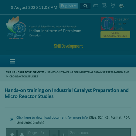
8 August 2026 11:08 AM
GSTIN
05AAATC2716R2ZK
Skill Development
Menu
CSIR IIP
>
SKILL DEVELOPMENT
> HANDS-ON TRAINING ON INDUSTRIAL CATALYST PREPARATION AND
MICRO REACTOR STUDIES
Hands-on training on Industrial Catalyst Preparation and
Micro Reactor Studies
Click here to download document for more info
(
Size:
524 KB,
Format:
PDF,
Language:
English)
Page
/
Zoom
1
1
100%