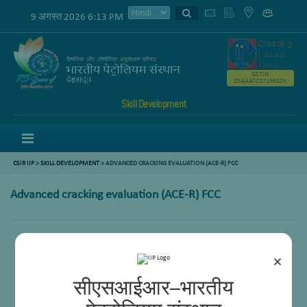
9 अगस्त 2026 6:13 PM
GSTIN
05AAATC2716R2ZK
Skill Development
Menu
CSIR IIP
>
SKILL DEVELOPMENT
> ADVANCED CRACKING EVALUATION (ACE-R) FCC
Advanced cracking evaluation (ACE-R) FCC
×
सीएसआईआर–भारतीय