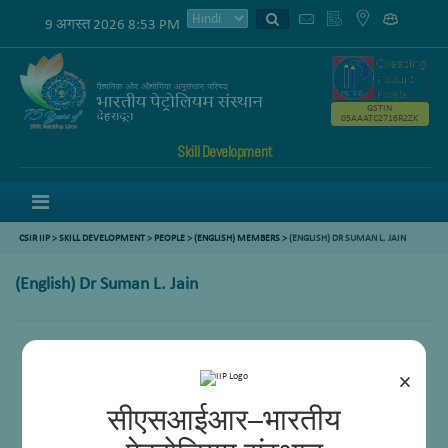
9 अगस्त 2026 8:53 PM
GSTIN
05AAATC2716R2ZK
Skill Development
Menu
CSIR IIP
>
SKILL DEVELOPMENT
>
PEOPLE
>
(ENGLISH) MEMBERS
> (ENGLISH) DR SUMAN L. JAIN
(English) Dr Suman L. Jain
×
सीएसआईआर–भारतीय