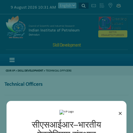
9 August 2026 10:31 AM
GSTIN
05AAATC2716R2ZK
Skill Development
Menu
CSIR IIP
>
SKILL DEVELOPMENT
> TECHNICAL OFFICERS
Technical Officers
Karan Singh Rawat
Satya Niketan Yadav
×
सीएसआईआर–भारतीय