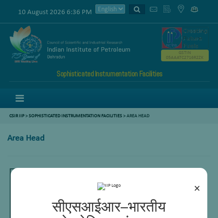
10 August 2026 6:36 PM
GSTIN
05AAATC2716R2ZK
Sophisticated Instrumentation Facilities
Menu
CSIR IIP
>
SOPHISTICATED INSTRUMENTATION FACILITIES
> AREA HEAD
Area Head
×
सीएसआईआर–भारतीय