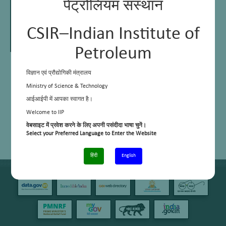
पेट्रोलियम संस्थान
CSIR–Indian Institute of
Petroleum
Dr Samir K Maity
विज्ञान एवं प्रौद्योगिकी मंत्रालय
Principal Scientist
Head of Area
Ministry of Science & Technology
आईआईपी में आपका स्वागत है।
Welcome to IIP
Email:
skmaity@iip.res.in
वेबसाइट में प्रवेश करने के लिए अपनी पसंदीदा भाषा चुनें।
Phone:
+91 135 2525724/892
Personal Webpage:
Select your Preferred Language to Enter the Website
https://kritikakohli15.wixsite.com/skmaity
हिंदी
English