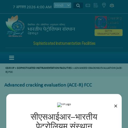
7 अगस्त 2026 4:00 AM
GSTIN
05AAATC2716R2ZK
Sophisticated Instrumentation Facilities
Menu
CSIR IIP
>
SOPHISTICATED INSTRUMENTATION FACILITIES
> ADVANCED CRACKING EVALUATION (ACE-
R) FCC
Advanced cracking evaluation (ACE-R) FCC
×
सीएसआईआर–भारतीय
पेट्रोलियम संस्थान