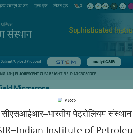
मुख्य सामग्री पर जाएं
मुख्य पृष्ठ
लैंडिंग पृष्ठ
Sophisticated Instr
Submit/Upload Proposal
ENGLISH) FLUORESCENT CUM BRIGHT FIELD MICROSCOPE
Field Microscope
सीएसआईआर–भारतीय पेट्रोलियम संस्थान
SIR–Indian Institute of Petrole