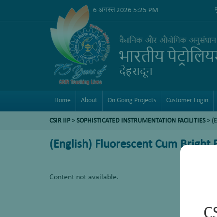
6 अगस्त 2026 5:25 PM
Home
About
On Going Projects
Customer Login
CSIR IIP
>
SOPHISTICATED INSTRUMENTATION FACILITIES
> (
(English) Fluorescent Cum Bright 
Content not available.
C