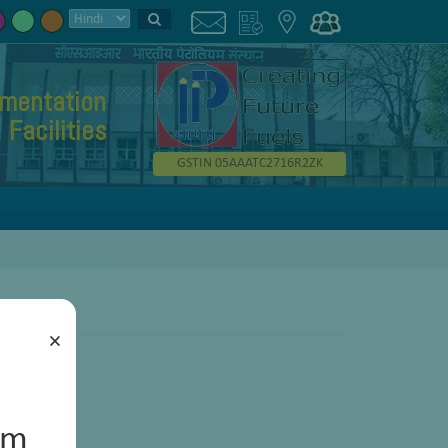
umentation
Facilities
GSTIN 05AAATC2716R2ZK
×
um