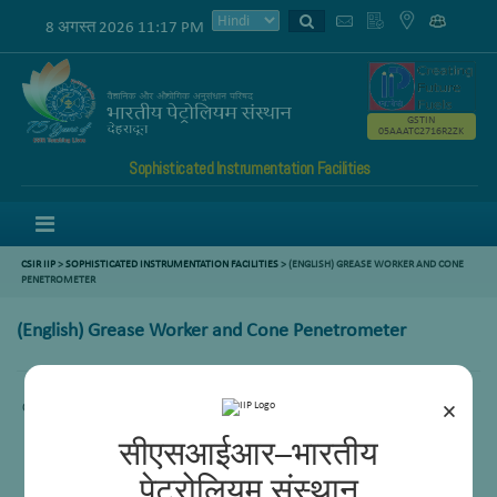
8 अगस्त 2026 11:17 PM
GSTIN
05AAATC2716R2ZK
Sophisticated Instrumentation Facilities
Menu
CSIR IIP
>
SOPHISTICATED INSTRUMENTATION FACILITIES
> (ENGLISH) GREASE WORKER AND CONE
PENETROMETER
(English) Grease Worker and Cone Penetrometer
×
Content not available.
सीएसआईआर–भारतीय
पेट्रोलियम संस्थान