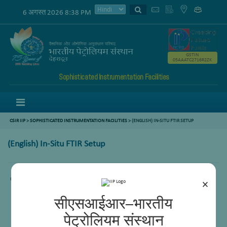
6 अगस्त 2026 8:38 PM
GSTIN
05AAATC2716R2ZK
Sophisticated Instrumentation Facilities
Menu
CSIR IIP
>
SOPHISTICATED INSTRUMENTATION FACILITIES
> (ENGLISH) IN-SITU FTIR SETUP
(English) In-Situ FTIR Setup
Content not available.
×
सीएसआईआर–भारतीय
पेट्रोलियम संस्थान