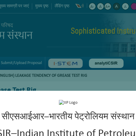
मुख्य सामग्री पर जाएं
मुख्य पृष्ठ
लैंडिंग पृष्ठ
Sophisticated Instr
Submit/Upload Proposal
ENGLISH) LEAKAGE TENDENCY OF GREASE TEST RIG
ase Test Rig
सीएसआईआर–भारतीय पेट्रोलियम संस्थान
SIR–Indian Institute of Petrole