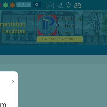
umentation
Facilities
GSTIN 05AAATC2716R2ZK
×
um