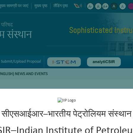
मुख्य सामग्री पर जाएं
मुख्य पृष्ठ
लैंडिंग पृष्ठ
Sophisticated Instr
Submit/Upload Proposal
ENGLISH) NEWS AND EVENTS
सीएसआईआर–भारतीय पेट्रोलियम संस्थान
SIR–Indian Institute of Petrole