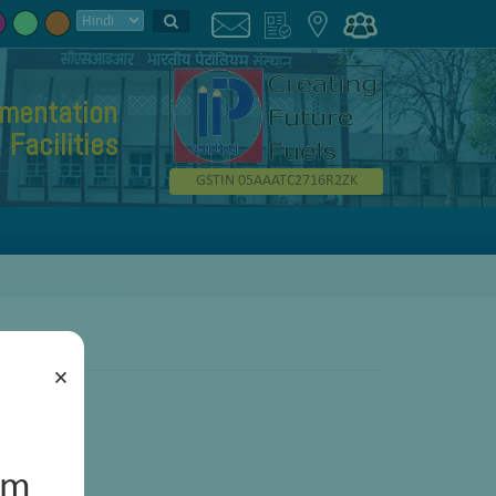
umentation
Facilities
GSTIN 05AAATC2716R2ZK
×
um