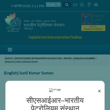
7 अगस्त 2026 2:11 PM
GSTIN
05AAATC2716R2ZK
Sophisticated Instrumentation Facilities
Menu
CSIR IIP
>
SOPHISTICATED INSTRUMENTATION FACILITIES
>
PEOPLE
>
(ENGLISH) MEMBERS
>
(ENGLISH) SUNIL KUMAR SUMAN
(English) Sunil Kumar Suman
×
सीएसआईआर–भारतीय
पेट्रोलियम संस्थान