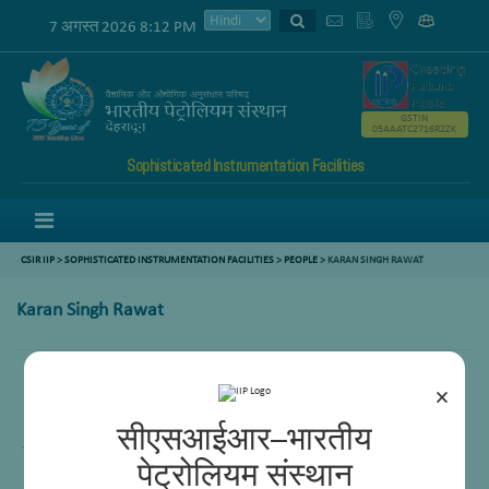
7 अगस्त 2026 8:12 PM
GSTIN
05AAATC2716R2ZK
Sophisticated Instrumentation Facilities
Menu
CSIR IIP
>
SOPHISTICATED INSTRUMENTATION FACILITIES
>
PEOPLE
> KARAN SINGH RAWAT
Karan Singh Rawat
×
Principal Technical Officer
सीएसआईआर–भारतीय
पेट्रोलियम संस्थान