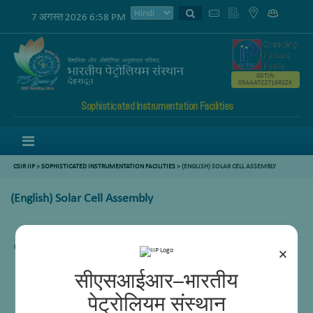
7 अगस्त 2026 6:58 PM
GSTIN
05AAATC2716R2ZK
Sophisticated Instrumentation Facilities
Menu
CSIR IIP
>
SOPHISTICATED INSTRUMENTATION FACILITIES
> (ENGLISH) SOLAR CELL ASSEMBLY
(English) Solar Cell Assembly
Content not available.
×
सीएसआईआर–भारतीय
पेट्रोलियम संस्थान