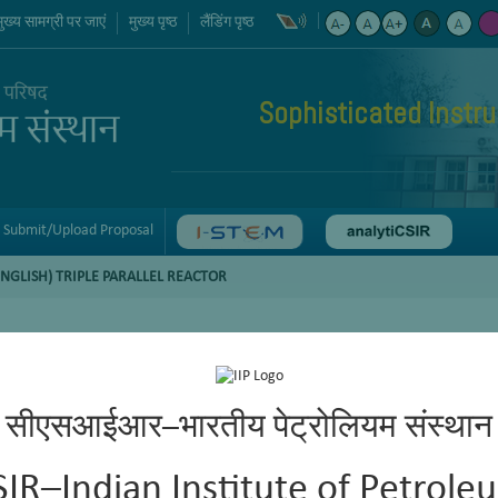
मुख्य सामग्री पर जाएं
मुख्य पृष्ठ
लैंडिंग पृष्ठ
Sophisticated Instr
Submit/Upload Proposal
ENGLISH) TRIPLE PARALLEL REACTOR
सीएसआईआर–भारतीय पेट्रोलियम संस्थान
SIR–Indian Institute of Petrole