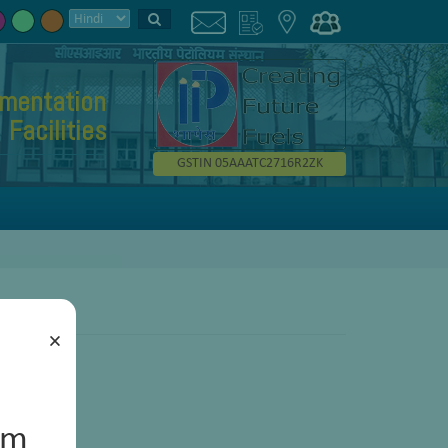
umentation
Facilities
GSTIN 05AAATC2716R2ZK
×
um