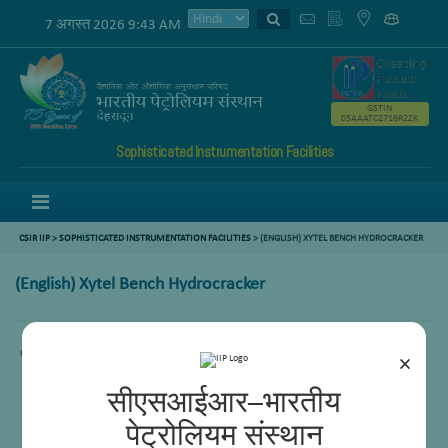
7 अगस्त 2026 9:43 AM
GSTIN
05AAATC2716R2ZK
Sophisticated Instrumentation Facilities
Menu
CSIR IIP
>
SOPHISTICATED INSTRUMENTATION FACILITIES
> (ENGLISH) XYTEL BENCH HYDROCRACKER
(English) Xytel Bench Hydrocracker
Content not available.
×
सीएसआईआर–भारतीय
पेट्रोलियम संस्थान