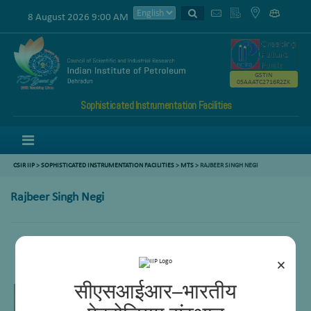
8 August 2026 9:00 AM
GSTIN
05AAATC2716R2ZK
Sophisticated Instrumentation Facilities
Menu
CSIR IIP
>
SOPHISTICATED INSTRUMENTATION FACILITIES
>
MTS
> RAJBEER SINGH NEGI
Rajbeer Singh Negi
MTS
×
सीएसआईआर–भारतीय