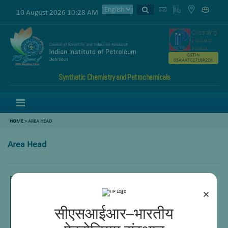
10 August 2026 10:28 AM
GSTIN
05AAATC2716R2ZK
Synthetic Chemistry and Petrochemicals
Menu
HOME
>
AREA HEAD
Area Head
×
सीएसआईआर–भारतीय