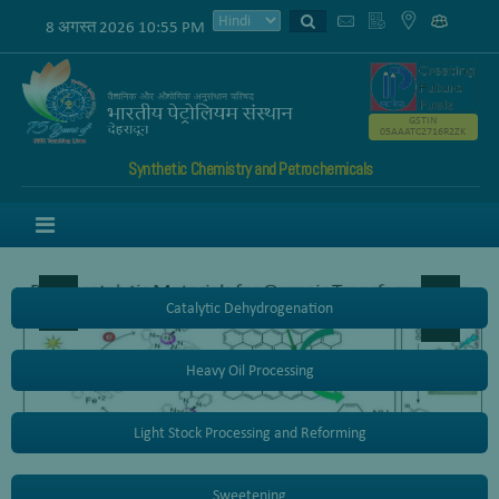
8 अगस्त 2026 10:55 PM
GSTIN
05AAATC2716R2ZK
Synthetic Chemistry and Petrochemicals
Menu
Catalytic Dehydrogenation
Heavy Oil Processing
Light Stock Processing and Reforming
Sweetening