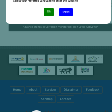
Select your Preferred Language to Enter the Website
हिंदी
English
Advance Trends in Corrosion Monitoring: Thin Layer Activation
Home
About
Services
Disclaimer
Feedback
Sitemap
Contact