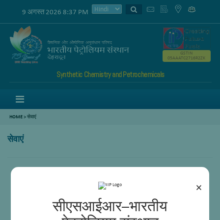
9 अगस्त 2026 8:37 PM
GSTIN
05AAATC2716R2ZK
Synthetic Chemistry and Petrochemicals
Menu
HOME
>
सेवाएं
सेवाएं
ASTM D7042 विधि के अनुसार चिकनाई के नमूनों की चिपचिपाहट और घनत्व का निर्धारण
×
सीएसआईआर–भारतीय