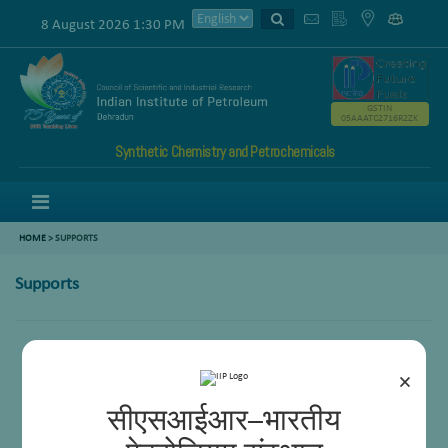
8 August 2026 1:30 PM
GSTIN
05AAATC2716R2ZK
Synthetic Chemistry and Petrochemicals
Menu
HOME
>
SUPPORTS
Supports
Vivek Singh
×
सीएसआईआर–भारतीय