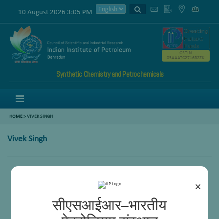
10 August 2026 3:05 PM
GSTIN
05AAATC2716R2ZK
Synthetic Chemistry and Petrochemicals
Menu
HOME
>
VIVEK SINGH
Vivek Singh
×
सीएसआईआर–भारतीय