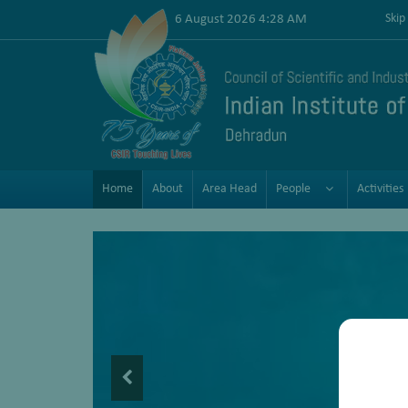
6 August 2026 4:28 AM
Skip
Home
About
Area Head
People
Activities