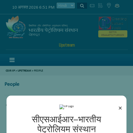
10 अगस्त 2026 6:51 PM
GSTIN
05AAATC2716R2ZK
Upstream
Menu
CSIR IIP
>
UPSTREAM
> PEOPLE
People
content not available
×
सीएसआईआर–भारतीय
पेट्रोलियम संस्थान