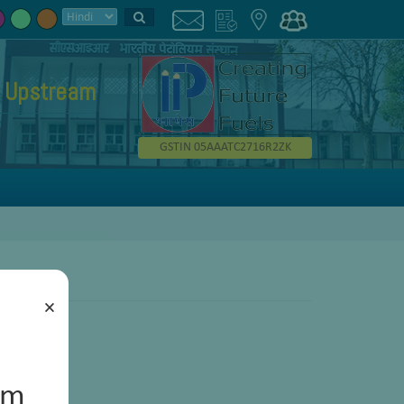
Upstream
GSTIN 05AAATC2716R2ZK
×
um