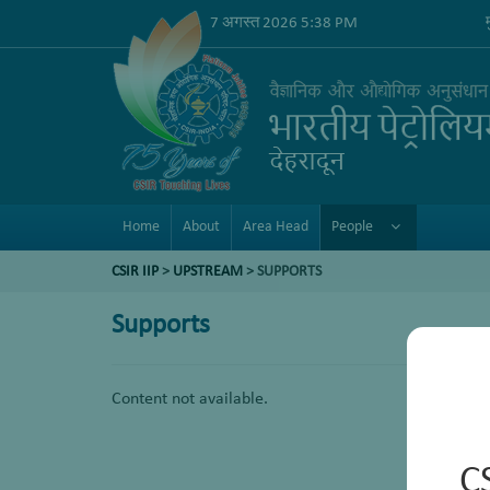
7 अगस्त 2026 5:38 PM
Home
About
Area Head
People
CSIR IIP
>
UPSTREAM
> SUPPORTS
Supports
Content not available.
C