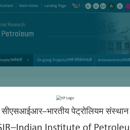
 Content
Main Home
Landing Page
People/कर्मचारी
On-going Projects/जारी परियोजनाओं
Achievements/उपलब्ध
सीएसआईआर–भारतीय पेट्रोलियम संस्थान
SIR–Indian Institute of Petrole