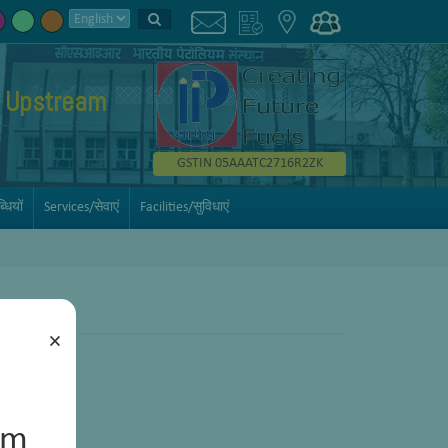
Upstream
GSTIN 05AAATC2716R2ZK
ियों
Services/सेवाएं
Facilities/सुविधाएं
×
um