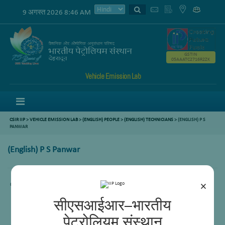
9 अगस्त 2026 8:46 AM
GSTIN
05AAATC2716R2ZK
Vehicle Emission Lab
Menu
CSIR IIP
>
VEHICLE EMISSION LAB
>
(ENGLISH) PEOPLE
>
(ENGLISH) TECHNICIANS
> (ENGLISH) P S
PANWAR
(English) P S Panwar
×
Content not available.
सीएसआईआर–भारतीय
पेट्रोलियम संस्थान