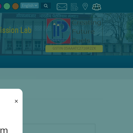
ission Lab
GSTIN 05AAATC2716R2ZK
×
um