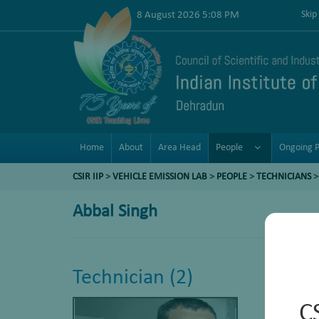
8 August 2026 5:08 PM
Skip
Home
About
Area Head
People
Ongoing P
CSIR IIP
>
VEHICLE EMISSION LAB
>
PEOPLE
>
TECHNICIANS
>
Abbal Singh
Technician (2)
C