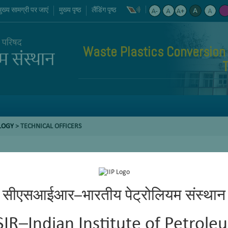
मुख्य सामग्री पर जाएं
मुख्य पृष्ठ
लैंडिंग पृष्ठ
Waste Plastics Conversion
LOGY
> TECHNICAL OFFICERS
सीएसआईआर–भारतीय पेट्रोलियम संस्थान
SIR–Indian Institute of Petrole