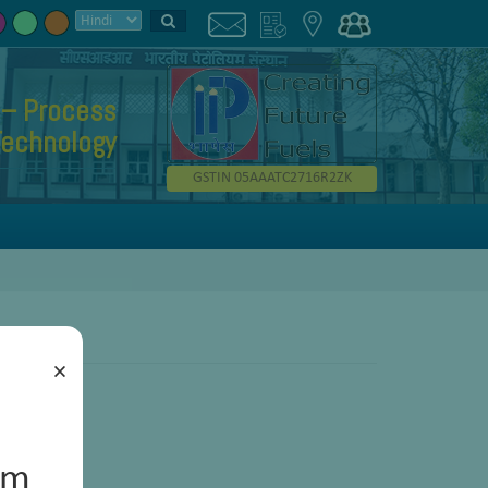
 – Process
Technology
GSTIN 05AAATC2716R2ZK
×
um