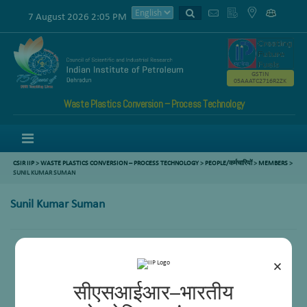
7 August 2026 2:05 PM
GSTIN
05AAATC2716R2ZK
Waste Plastics Conversion – Process Technology
Menu
CSIR IIP
>
WASTE PLASTICS CONVERSION – PROCESS TECHNOLOGY
>
PEOPLE/कर्मचारियों
>
MEMBERS
>
SUNIL KUMAR SUMAN
Sunil Kumar Suman
×
सीएसआईआर–भारतीय