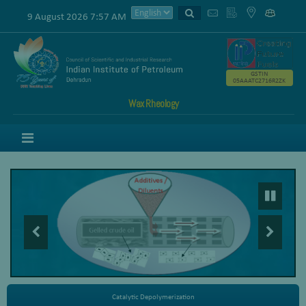
9 August 2026 7:57 AM
GSTIN
05AAATC2716R2ZK
Wax Rheology
Menu
Catalytic Depolymerization