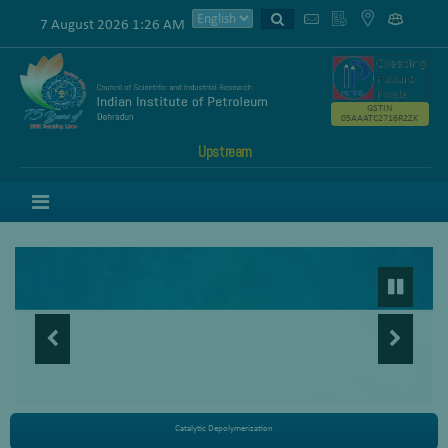
7 August 2026 1:26 AM
GSTIN
05AAATC2716R2ZK
Upstream
Menu
Catalytic Depolymerization