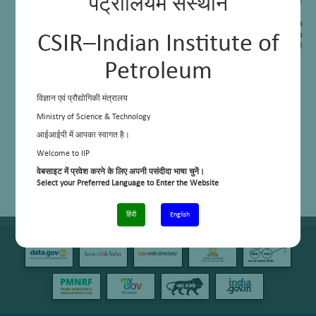
पेट्रोलियम संस्थान
क्लैथ्रेट हाइड्रेट: नवीकृत प्रौद्योगिकियों के लिए अवसर। विज्ञान और इंजीनियरी
अनुसंधान बोर्ड से रामानुजन अध्येतावृत्ति अनुदान (RJF/2020/000063)
A Bench Scale High Pressure Visual Autoclave: Assessment of Green
Hydrate Inhibitors for Deepwater Energy Production, SERB-Core Research
CSIR–Indian Institute of
Grant (CRG/2021/005315)
/ बेंच स्तर का उच्च दबाव पारदर्शी आटोक्लेव: गहरे पानी में
ऊर्जा उत्पादन के लिए पर्यावरण स्नेही जलयोजित (हाइड्रेट) अवरोधकों का आकलन।
Petroleum
विज्ञान और इंजीनियरी अनुसंधान बोर्ड से मूल अनुसंधान अनुदान (CRG/2021/005315)
विज्ञान एवं प्रौद्योगिकी मंत्रालय
Ministry of Science & Technology
आईआईपी में आपका स्वागत है।
Welcome to IIP
वेबसाइट में प्रवेश करने के लिए अपनी पसंदीदा भाषा चुनें।
Select your Preferred Language to Enter the Website
हिंदी
English