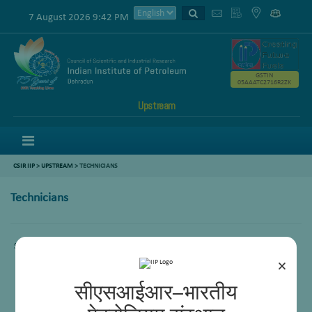
7 August 2026 9:42 PM
GSTIN
05AAATC2716R2ZK
Upstream
Menu
CSIR IIP
>
UPSTREAM
> TECHNICIANS
Technicians
Sorry, this entry is only available in
Hindi
.
×
सीएसआईआर–भारतीय