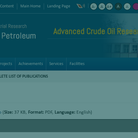
 Content
Main Home
Landing Page
Advanced Crude Oil Resea
rojects
Achievements
Services
Facilities
ETE LIST OF PUBLICATIONS
o
(
Size:
37 KB,
Format:
PDF,
Language:
English)