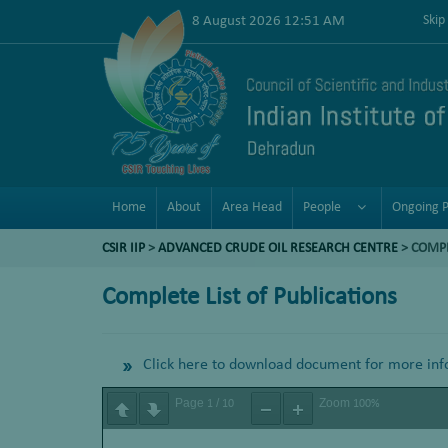
8 August 2026 12:51 AM
Skip
Home
About
Area Head
People
Ongoing P
CSIR IIP
>
ADVANCED CRUDE OIL RESEARCH CENTRE
> COMPL
Complete List of Publications
Click here to download document for more inf
Page
/
Zoom
1
10
100%