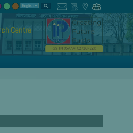
rch Centre
GSTIN 05AAATC2716R2ZK