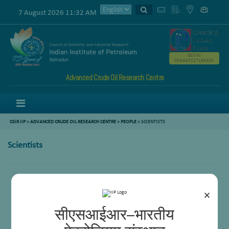
7 August 2026 11:32 AM
GSTIN
05AAATC2716R2ZK
Advanced Crude Oil Research Centre
Menu
CSIR IIP
>
ADVANCED CRUDE OIL RESEARCH CENTRE
>
PEOPLE
> SCIENTISTS
Scientists
Dr Raj K Singh
×
सीएसआईआर–भारतीय