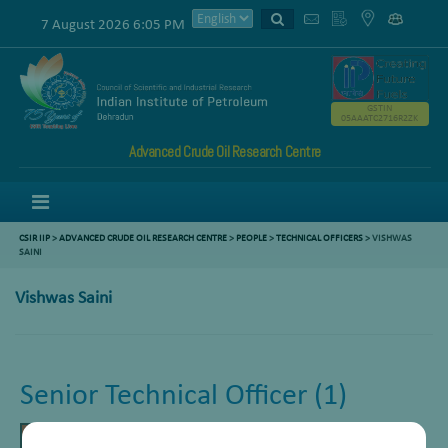
7 August 2026 6:05 PM
GSTIN
05AAATC2716R2ZK
Advanced Crude Oil Research Centre
Menu
CSIR IIP
>
ADVANCED CRUDE OIL RESEARCH CENTRE
>
PEOPLE
>
TECHNICAL OFFICERS
> VISHWAS
SAINI
Vishwas Saini
Senior Technical Officer (1)