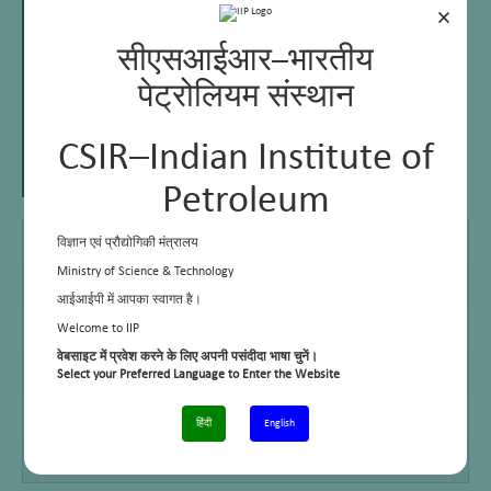
×
सीएसआईआर–भारतीय
पेट्रोलियम संस्थान
CSIR–Indian Institute of
Petroleum
B Sc
2007, Gurukula Kangari Vishwavidyalaya, Haridwar
विज्ञान एवं प्रौद्योगिकी मंत्रालय
Ministry of Science & Technology
M Sc
2009, Gurukula Kangari Vishwavidyalaya, Haridwar
आईआईपी में आपका स्वागत है।
M Tech
2016, Indian Institute of Technology, Roorkee
Welcome to IIP
वेबसाइट में प्रवेश करने के लिए अपनी पसंदीदा भाषा चुनें।
E Mail
vishwas.saini@iip.res.in
Select your Preferred Language to Enter the Website
Telephone No.
+91 – 0135 2525 716
हिंदी
English
Cell No.
+91 – 9166587763